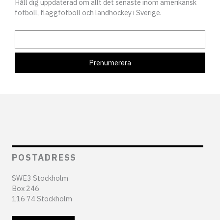
Håll dig uppdaterad om allt det senaste inom amerikansk
fotboll, flaggfotboll och landhockey i Sverige.
POSTADRESS
SWE3 Stockholm
Box 246
116 74 Stockholm