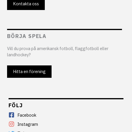
Kontakta oss
BÖRJA SPELA
Vill du prova på amerikansk fotboll, flaggfotboll eller
landhockey?
Hitta en förening
FÖLJ
Facebook
Instagram