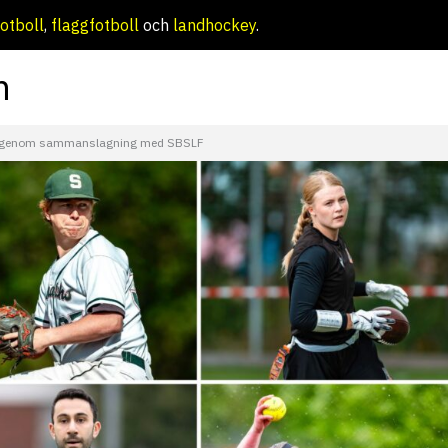
otboll
,
flaggfotboll
och
landhockey
.
m
tter genom sammanslagning med SBSLF