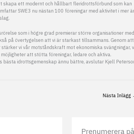
t skapa ett modernt och hållbart fleridrottsförbund som kan
mfattar SWE3 nu nästan 100 föreningar med aktivitet i mer ä
slag.
srörelse som i högre grad premierar större organisationer me
ckså på övertygelsen att vi är starkast tillsammans. Genom att
stärker vi vår motståndskraft mot ekonomiska svängningar, v
möjligheter att stötta föreningar, ledare och aktiva.
es bästa idrottsgemenskap ännu bättre, avslutar Kjell Peterso
Nästa Inlägg
Prenumerera på 