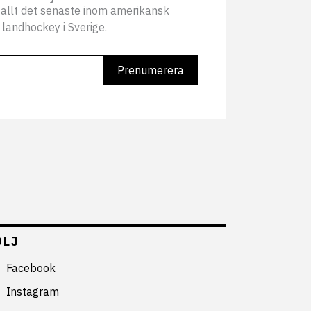
allt det senaste inom amerikansk
 landhockey i Sverige.
ÖLJ
Facebook
Instagram