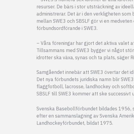
resurser. De bärs i stor utsträckning av idee
administrerar. Det är i den verkligheten so
mellan SWE3 och SBSLF gör vi en medveten oc
förbundsordförande i SWE3.
– Våra föreningar har gjort det aktiva valet
Tillsammans med SWE3 bygger vi något större, 
idrotter ska växa, synas och ta plats, säger 
Samgåendet innebär att SWE3 övertar det idrot
Det nya förbundets juridiska namn blir SWE3
flaggfotboll, lacrosse, landhockey och softbo
SBSLF till SWE3 kommer att ske successivt 
Svenska Basebollförbundet bildades 1956, 
efter en sammanslagning av Svenska Amerika
Landhockeyförbundet, bildat 1975.