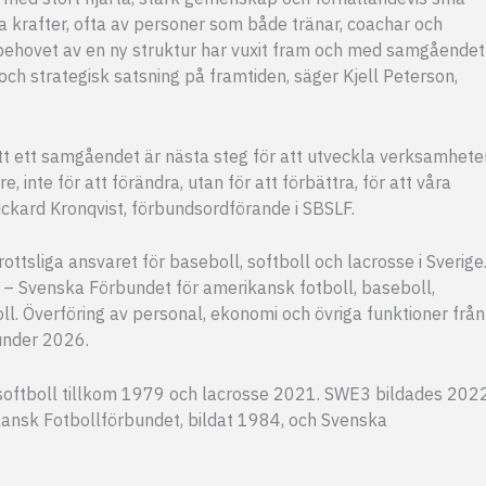
lla krafter, ofta av personer som både tränar, coachar och
m behovet av en ny struktur har vuxit fram och med samgåendet
h strategisk satsning på framtiden, säger Kjell Peterson,
 att ett samgåendet är nästa steg för att utveckla verksamhete
inte för att förändra, utan för att förbättra, för att våra
Rickard Kronqvist, förbundsordförande i SBSLF.
tsliga ansvaret för baseboll, softboll och lacrosse i Sverige
 – Svenska Förbundet för amerikansk fotboll, baseboll,
ll. Överföring av personal, ekonomi och övriga funktioner från
under 2026.
softboll tillkom 1979 och lacrosse 2021. SWE3 bildades 202
nsk Fotbollförbundet, bildat 1984, och Svenska