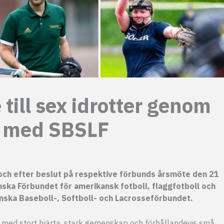
 till sex idrotter genom
 med SBSLF
ch efter beslut på respektive förbunds årsmöte den 21
nska Förbundet för amerikansk fotboll, flaggfotboll och
ska Baseboll-, Softboll- och Lacrosseförbundet.
r med stort hjärta, stark gemenskap och förhållandevis små