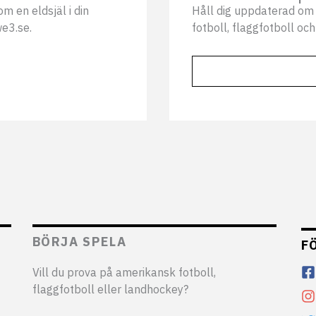
m en eldsjäl i din
Håll dig uppdaterad om 
we3.se.
fotboll, flaggfotboll och
BÖRJA SPELA
F
Vill du prova på amerikansk fotboll,
flaggfotboll eller landhockey?