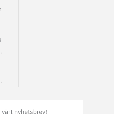
n
d
i
n.
→
vårt nyhetsbrev!