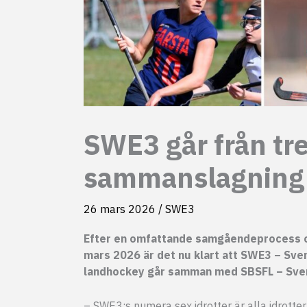
SWE3 går från tre
sammanslagning
26 mars 2026
/
SWE3
Efter en omfattande samgåendeprocess o
mars 2026 är det nu klart att SWE3 – Sve
landhockey går samman med SBSFL – Sven
– SWE3:s numera sex idrotter är alla idrotte