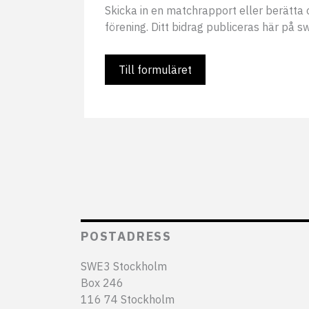
Skicka in en matchrapport eller berätta o
förening. Ditt bidrag publiceras här på s
Till formuläret
POSTADRESS
SWE3 Stockholm
Box 246
116 74 Stockholm