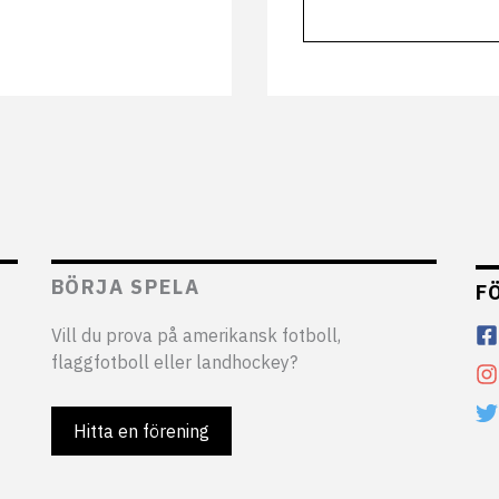
BÖRJA SPELA
F
Vill du prova på amerikansk fotboll,
flaggfotboll eller landhockey?
Hitta en förening