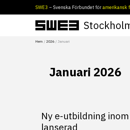
Hoppa
SWE3
– Svenska Förbundet för
amerikansk f
till
innehåll
Stockhol
Hem
2026
Januari
Januari 2026
Ny e-utbildning inom
lanserad