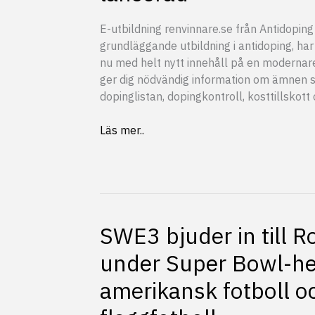
E-utbildning renvinnare.se från Antidoping
grundläggande utbildning i antidoping, har
nu med helt nytt innehåll på en modernar
ger dig nödvändig information om ämnen 
dopinglistan, dopingkontroll, kosttillskot
Ny
Läs mer..
e-
utbildning
inom
antidoping
lanserad
SWE3 bjuder in till R
under Super Bowl-he
amerikansk fotboll o