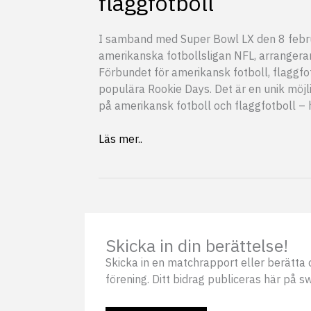
flaggfotboll
I samband med Super Bowl LX den 8 februa
amerikanska fotbollsligan NFL, arranger
Förbundet för amerikansk fotboll, flaggfo
populära Rookie Days. Det är en unik möjli
på amerikansk fotboll och flaggfotboll – h
SWE3
Läs mer..
bjuder
in
till
Rookie
Days
under
Skicka in din berättelse!
Super
Skicka in en matchrapport eller berätta o
Bowl-
förening. Ditt bidrag publiceras här på s
helgen
–