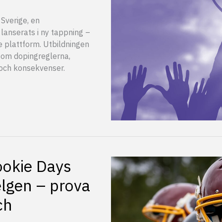
 Sverige, en
 lanserats i ny tappning –
e plattform. Utbildningen
som dopingreglerna,
t och konsekvenser.
ookie Days
lgen – prova
ch