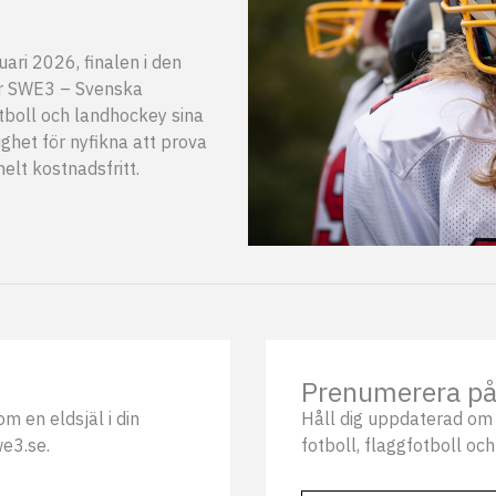
ri 2026, finalen i den
ar SWE3 – Svenska
tboll och landhockey sina
ghet för nyfikna att prova
elt kostnadsfritt.
Prenumerera på 
m en eldsjäl i din
Håll dig uppdaterad om 
we3.se.
fotboll, flaggfotboll och