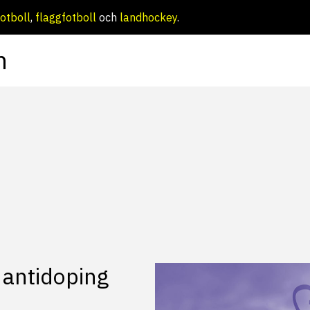
otboll
,
flaggfotboll
och
landhockey
.
m
 antidoping