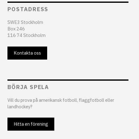
POSTADRESS
SWE3 Stockholm
Box 246
116 74 Stockholm
Kontakta oss
BÖRJA SPELA
Vill du prova på amerikansk fotboll, flaggfotboll eller
landhockey?
Hitta en förening